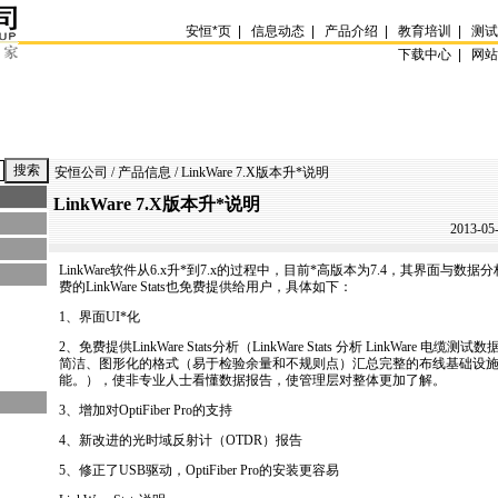
安恒
*
页
|
信息动态
|
产品介绍
|
教育培训
|
测
下载中心 |
网
安恒公司
/
产品信息
/ LinkWare 7.X版本升
*
说明
LinkWare 7.X版本升
*
说明
2013-05
LinkWare
软件从6.x升
*
到7.x的过程中，目前
*
高版本为7.4，其界面与数据
费的
LinkWare
Stats也免费提供给用户，具体如下：
1、界面UI
*
化
2、免费提供
LinkWare
Stats分析（
LinkWare
Stats 分析
LinkWare
电缆测试数据
简洁、图形化的格式（易于检验余量和不规则点）汇总完整的布线基础设
能。），使非专业人士看懂数据报告，使管理层对整体更加了解。
3、增加对OptiFiber Pro的支持
4、新改进的光时域反射计（OTDR）报告
5、修正了USB驱动，OptiFiber Pro的安装更容易