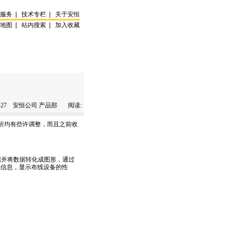
试服务
|
技术专栏
|
关于安恒
站地图
|
站内搜索
|
加入收藏
-27
安恒公司 产品部 阅读:
分析均有些许调整，而且之前收
并将数据转化成图形，通过
施信息，显示布线设备的性