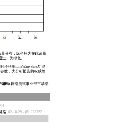
的余量分布，纵坐标为在此余量
通过）为绿色。
同时还利用
LinkWare
Stats功能
测试参数，为分析报告的权威性
任编辑:
网络测试事业部市场部
804
链路
02-10-29 - 阅: 228322