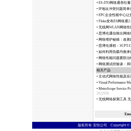
•
ES-ITO网络通吞
•
IP地址冲突问题简
•
EPC企业性能中心
•
Fluke发布ES网络
•
无线网WLAN网络性
•
思博伦通信推出网络
•
网络维护秘籍：改善
•
思博伦课程：SCPT-
•
如何利用负载均衡来
•
网络性能问题要防治
•
网络测试经验谈：局
相关产品
•
主动式网络性能及应
•
Visual Performan
•
MetroScope Servi
2022928
•
无线网络探测工具 无
Em
版权所有·安恒公司 Copyright © 2004