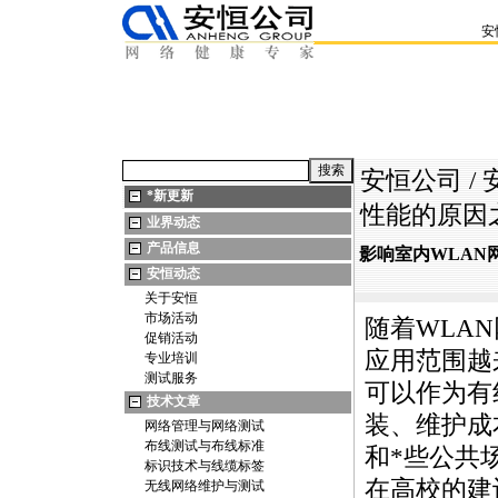
安
安恒公司
/
*
新更新
性能的原因
业界动态
产品信息
影响室内WLAN
安恒动态
关于安恒
市场活动
随着WLA
促销活动
应用范围越
专业培训
测试服务
可以作为有
技术文章
装、维护成
网络管理与网络测试
布线测试与布线标准
和
*
些公共
标识技术与线缆标签
在高校的建
无线网络维护与测试