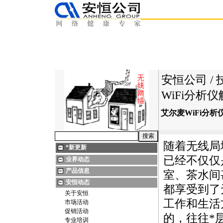
安恒公司
/
WiFi分析
艾尔麦WiFi分
随着无线局
*
新更新
已经不仅仅
业界动态
产品信息
室、茶水间
安恒动态
都享受到了
关于安恒
工作和生活
市场活动
促销活动
的，往往
*
专业培训